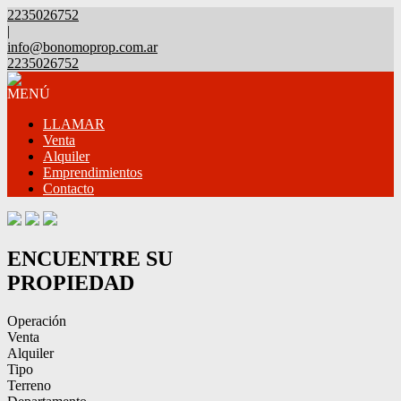
2235026752
|
info@bonomoprop.com.ar
2235026752
MENÚ
LLAMAR
Venta
Alquiler
Emprendimientos
Contacto
ENCUENTRE SU
PROPIEDAD
Operación
Venta
Alquiler
Tipo
Terreno