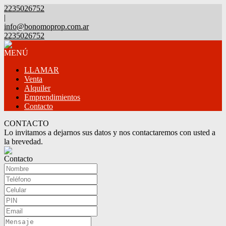
2235026752
|
info@bonomoprop.com.ar
2235026752
MENÚ
LLAMAR
Venta
Alquiler
Emprendimientos
Contacto
CONTACTO
Lo invitamos a dejarnos sus datos y nos contactaremos con usted a
la brevedad.
Contacto