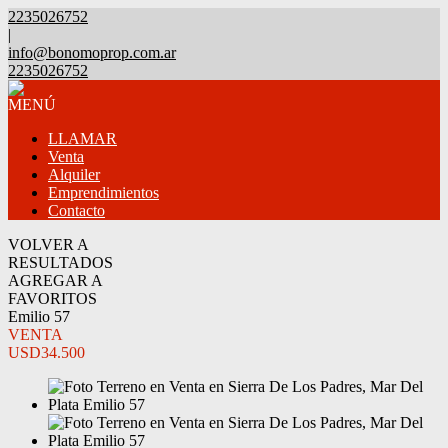
2235026752
|
info@bonomoprop.com.ar
2235026752
MENÚ
LLAMAR
Venta
Alquiler
Emprendimientos
Contacto
VOLVER A
RESULTADOS
AGREGAR A
FAVORITOS
Emilio 57
VENTA
USD34.500