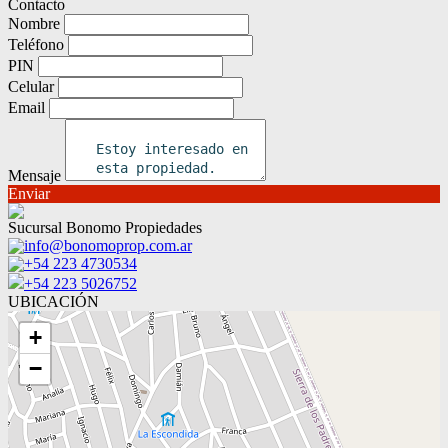
Contacto
Nombre
Teléfono
PIN
Celular
Email
Mensaje
Enviar
Sucursal Bonomo Propiedades
info@bonomoprop.com.ar
+54 223 4730534
+54 223 5026752
UBICACIÓN
+
−