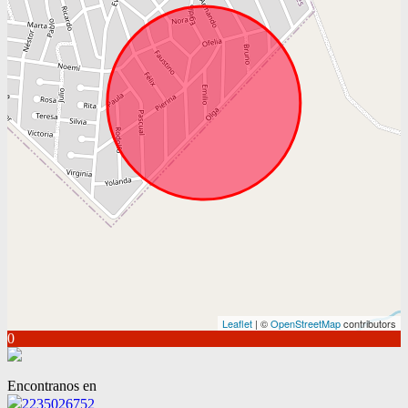
Leaflet
| ©
OpenStreetMap
contributors
0
Encontranos en
2235026752